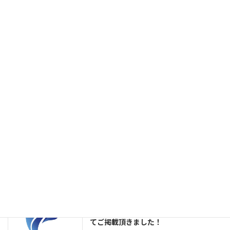
ダイエットにヨーグルトは効果的！注意
お知らせ
点も解説。
2026年4月10日
卵はダイエットに最適？痩せる理由・食
お知らせ
べ方・注意点まで徹底解説
2026年4月10日
巣鴨で子連れOKのパーソナルジムはあ
お知らせ
る？ママでも安心して通えるジムを解説
2026年4月10日
「ボディメイクのいろり」巣鴨のパーソ
お知らせ
ナルジムおすすめランキングTOP4！に
てご掲載頂きました！