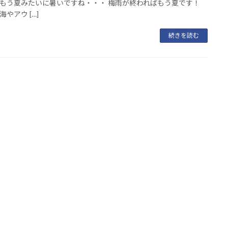
もう夏みたいに暑いですね・・・ 梅雨が終わればもう夏です！
やアウ […]
続きを読む