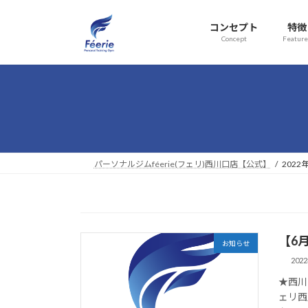
コ
ナ
ン
ビ
コンセプト
特徴
テ
ゲ
Concept
Feature
ン
ー
ツ
シ
へ
ョ
ス
ン
キ
に
ッ
移
プ
動
パーソナルジムféerie(フェリ)西川口店【公式】
2022
【6
お知らせ
202
★西川
ェリ西