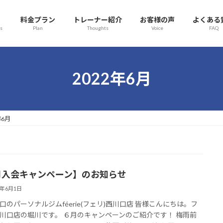
料金プラン
トレーナー紹介
お客様の声
よくある
s
Plan
Thoughts
Voice
FAQ
2022年6月
年6月
月入会キャンペーン】のお知らせ
2年6月1日
口のパーソナルジムféerie(フェリ)西川口店 皆様こんにちは。フ
川口店の堀川です。 ６月のキャンペーンのご紹介です！ 梅雨前