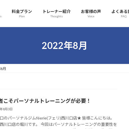
料金プラン
トレーナー紹介
お客様の声
よくある
s
Plan
Thoughts
Voice
FAQ
2022年8月
年8月
者こそパーソナルトレーニングが必要！
2年8月3日
口のパーソナルジムféerie(フェリ)西川口店★ 皆様こんにちは。
西川口店の堀川です。 今回はパーソナルトレーニングの重要性を