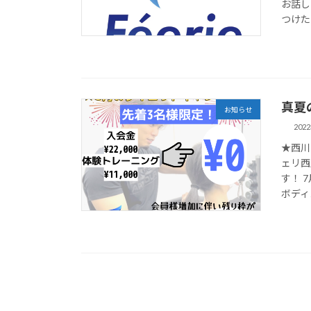
お話し
つけたい
真夏
お知らせ
202
★西川
ェリ西
す！ 
ボディメ