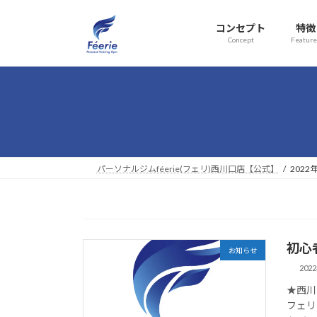
コ
ナ
ン
ビ
コンセプト
特徴
テ
ゲ
Concept
Feature
ン
ー
ツ
シ
へ
ョ
ス
ン
キ
に
ッ
移
プ
動
パーソナルジムféerie(フェリ)西川口店【公式】
2022
初心
お知らせ
202
★西川
フェリ