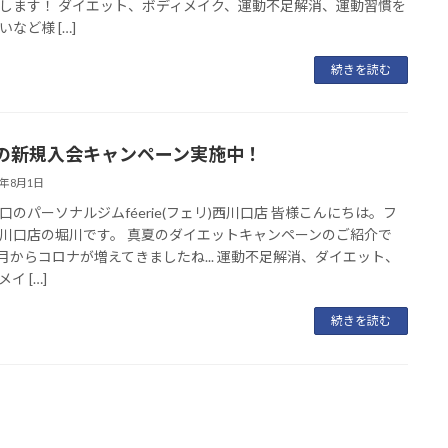
します！ ダイエット、ボディメイク、運動不足解消、運動習慣を
など様 […]
続きを読む
の新規入会キャンペーン実施中！
2年8月1日
口のパーソナルジムféerie(フェリ)西川口店 皆様こんにちは。フ
川口店の堀川です。 真夏のダイエットキャンペーンのご紹介で
7月からコロナが増えてきましたね... 運動不足解消、ダイエット、
イ […]
続きを読む