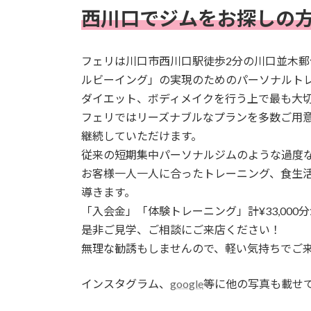
西川口でジムをお探しの
フェリは川口市西川口駅徒歩2分の川口並木
ルビーイング」の実現のためのパーソナルト
ダイエット、ボディメイクを行う上で最も大
フェリではリーズナブルなプランを多数ご用
継続していただけます。​
従来の短期集中パーソナルジムのような過度な
お客様一人一人に合ったトレーニング、食生
導きます。​
「入会金」「体験トレーニング」計¥33,000
是非ご見学、ご相談にご来店ください！
無理な勧誘もしませんので、軽い気持ちでご
インスタグラム、
google
等に他の写真も載せ