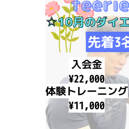
日
時
: