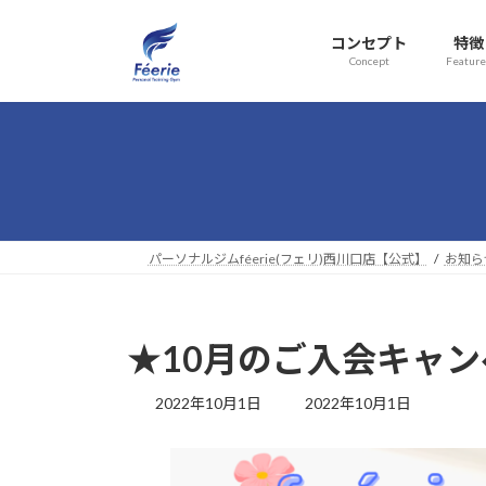
コ
ナ
ン
ビ
コンセプト
特徴
テ
ゲ
Concept
Feature
ン
ー
ツ
シ
へ
ョ
ス
ン
キ
に
ッ
移
プ
動
パーソナルジムféerie(フェリ)西川口店【公式】
お知ら
★10月のご入会キャ
最
2022年10月1日
2022年10月1日
終
更
新