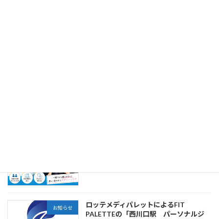
ジェントである株式会社アプライムの運
営するコラム内の記事「印象力を高め
る！接客・対人業務に役立つ美容サービ
ス＆メディア特集」に当社が掲載されま
した。
2026年6月27日
練馬区葬儀 はばたきグループの運営する
お知らせ
メディア「葬儀コラム」内の記事「日々
の暮らしをスマートに整える！仕事・健
康・自分磨きに役立つ厳選サイトまと
め」に当社が掲載されました。
2026年6月12日
西川口でペア利用できるパーソナルジム
お知らせ
は？
2026年5月15日
ロッテメディパレットによるFIT
お知らせ
PALETTEの「西川口駅 パーソナルジ